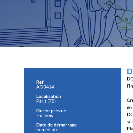
D
DOM
Ref
l’I
AO3414
Localisation
Cr
Paris (75)
en 
Durée prévue
DO
> 6 mois
sui
Date de démarrage
Pla
Immédiate