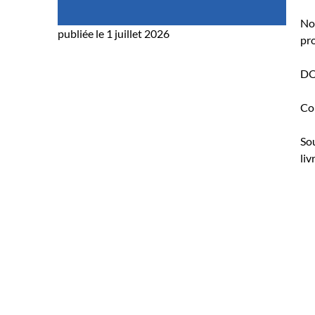
Not
publiée le 1 juillet 2026
pro
DOM
Co
Sou
liv